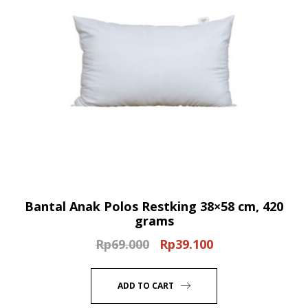
Bantal Anak Polos Restking 38×58 cm, 420
grams
Rp
69.000
Rp
39.100
Original
Current
price
price
was:
is:
ADD TO CART
Rp69.000.
Rp39.100.