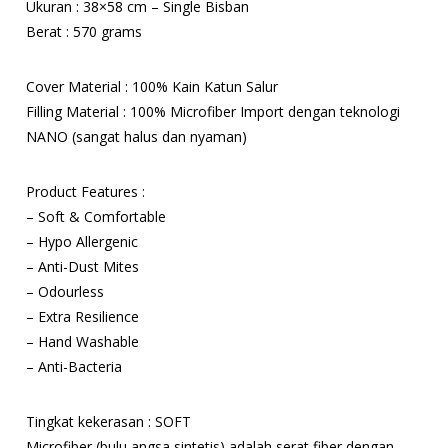
Ukuran : 38×58 cm – Single Bisban
Berat : 570 grams
Cover Material : 100% Kain Katun Salur
Filling Material : 100% Microfiber Import dengan teknologi
NANO (sangat halus dan nyaman)
Product Features :
– Soft & Comfortable
– Hypo Allergenic
– Anti-Dust Mites
– Odourless
– Extra Resilience
– Hand Washable
– Anti-Bacteria
Tingkat kekerasan : SOFT
Microfiber (bulu angsa sintetis) adalah serat fiber dengan