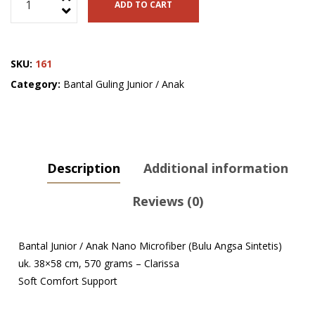
ADD TO CART
Junior
/
Anak
SKU:
161
Nano
Microfiber
Category:
Bantal Guling Junior / Anak
(Bulu
Angsa
Sintetis)
uk.
Description
Additional information
38x58
cm,
Reviews (0)
570
grams
-
Bantal Junior / Anak Nano Microfiber (Bulu Angsa Sintetis)
Clarissa
uk. 38×58 cm, 570 grams – Clarissa
quantity
Soft Comfort Support