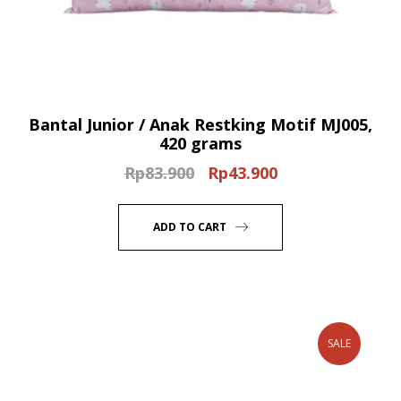
Bantal Junior / Anak Restking Motif MJ005,
420 grams
Rp
83.900
Rp
43.900
Original
Current
price
price
was:
is:
ADD TO CART
Rp83.900.
Rp43.900.
SALE