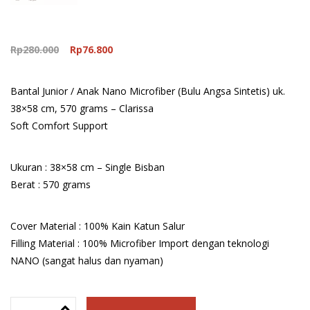
Original
Current
Rp
280.000
Rp
76.800
price
price
was:
is:
Bantal Junior / Anak Nano Microfiber (Bulu Angsa Sintetis) uk.
Rp280.000.
Rp76.800.
38×58 cm, 570 grams – Clarissa
Soft Comfort Support
Ukuran : 38×58 cm – Single Bisban
Berat : 570 grams
Cover Material : 100% Kain Katun Salur
Filling Material : 100% Microfiber Import dengan teknologi
NANO (sangat halus dan nyaman)
Bantal