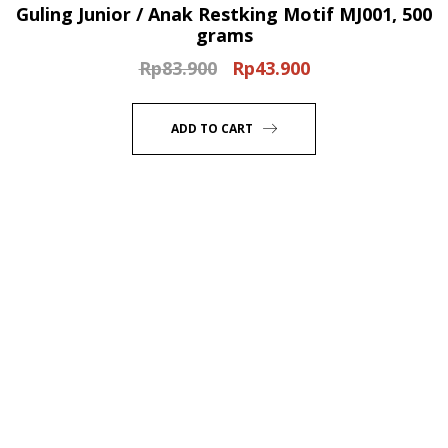
Guling Junior / Anak Restking Motif MJ001, 500
grams
Rp
83.900
Rp
43.900
Original
Current
price
price
was:
is:
ADD TO CART
Rp83.900.
Rp43.900.