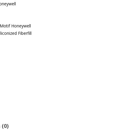
oneywell
 Motif Honeywell
iconized Fiberfill
 (0)