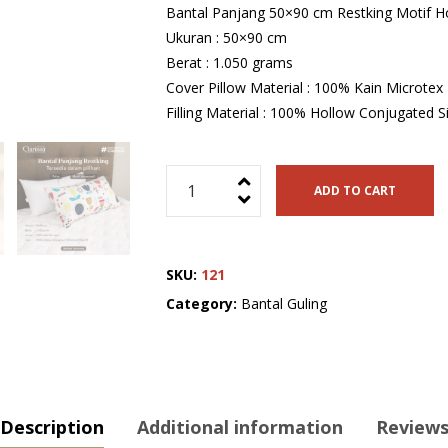
Bantal Panjang 50×90 cm Restking Motif H
Ukuran : 50×90 cm
Berat : 1.050 grams
Cover Pillow Material : 100% Kain Microtex
Filling Material : 100% Hollow Conjugated Sil
Bantal
ADD TO CART
Panjang
50x90
cm
SKU:
121
Restking
Motif
Category:
Bantal Guling
M006
quantity
Description
Additional information
Reviews