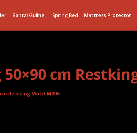
ler
Bantal Guling
Spring Bed
Mattress Protector
 50×90 cm Restkin
 cm Restking Motif M006