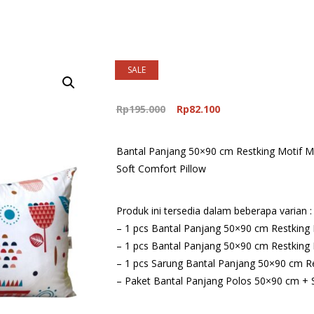
SALE
Original
Current
Rp
195.000
Rp
82.100
price
price
was:
is:
Bantal Panjang 50×90 cm Restking Motif 
Rp195.000.
Rp82.100.
Soft Comfort Pillow
Produk ini tersedia dalam beberapa varian :
– 1 pcs Bantal Panjang 50×90 cm Restking
– 1 pcs Bantal Panjang 50×90 cm Restking
– 1 pcs Sarung Bantal Panjang 50×90 cm R
– Paket Bantal Panjang Polos 50×90 cm + 