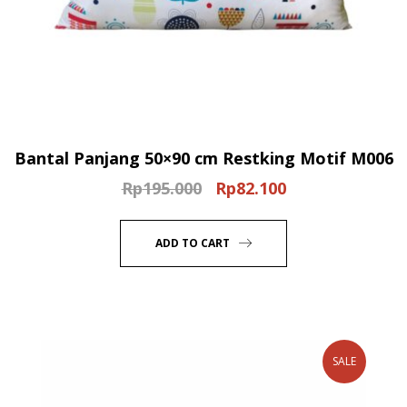
Bantal Panjang 50×90 cm Restking Motif M006
Rp
195.000
Rp
82.100
Original
Current
price
price
was:
is:
ADD TO CART
Rp195.000.
Rp82.100.
SALE