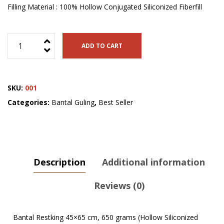
Filling Material : 100% Hollow Conjugated Siliconized Fiberfill
Bantal
ADD TO CART
Restking
45x65
cm,
SKU:
001
650
grams
Categories:
Bantal Guling
,
Best Seller
(Hollow
Siliconized
Fiber)
quantity
Description
Additional information
Reviews (0)
Bantal Restking 45×65 cm, 650 grams (Hollow Siliconized