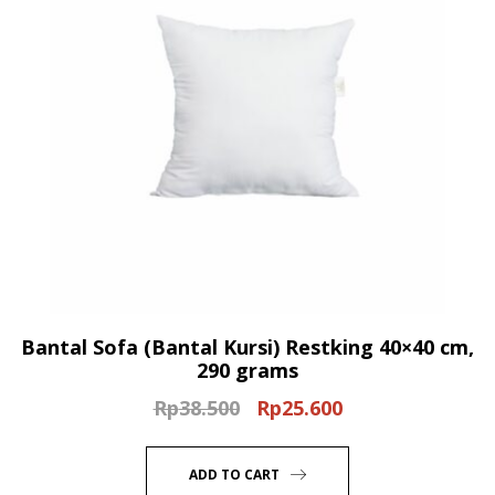
Bantal Sofa (Bantal Kursi) Restking 40×40 cm,
290 grams
Rp
38.500
Rp
25.600
Original
Current
price
price
was:
is:
ADD TO CART
Rp38.500.
Rp25.600.