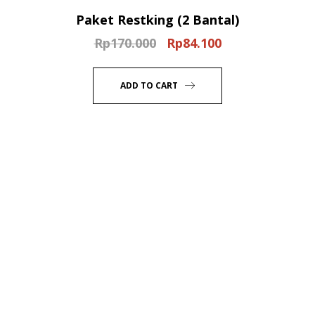
Paket Restking (2 Bantal)
Rp
170.000
Rp
84.100
Original
Current
price
price
was:
is:
ADD TO CART
Rp170.000.
Rp84.100.