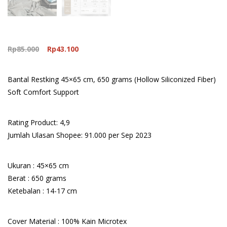
Original
Current
Rp
85.000
Rp
43.100
price
price
was:
is:
Bantal Restking 45×65 cm, 650 grams (Hollow Siliconized Fiber)
Rp85.000.
Rp43.100.
Soft Comfort Support
Rating Product: 4,9
Jumlah Ulasan Shopee: 91.000 per Sep 2023
Ukuran : 45×65 cm
Berat : 650 grams
Ketebalan : 14-17 cm
Cover Material : 100% Kain Microtex