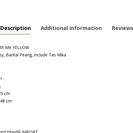
-
Play
With
Description
Additional information
Reviews
Me
YELLOW
quantity
 With Me YELLOW
y, Bantal Peang, include Tas Mika
i :
m
35 cm
x48 cm
zed Fiberfill IMPORT