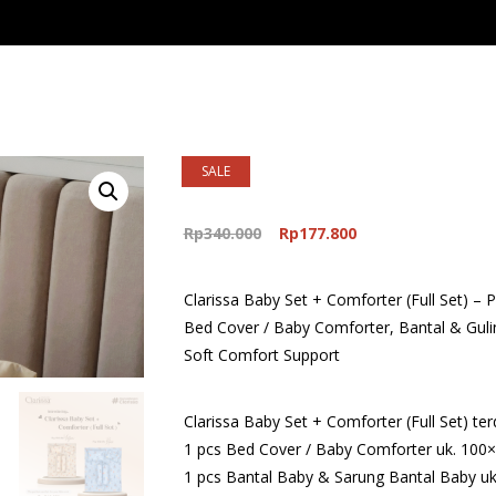
SALE
Original
Current
Rp
340.000
Rp
177.800
price
price
was:
is:
Clarissa Baby Set + Comforter (Full Set) 
Rp340.000.
Rp177.800.
Bed Cover / Baby Comforter, Bantal & Guli
Soft Comfort Support
Clarissa Baby Set + Comforter (Full Set) terdi
1 pcs Bed Cover / Baby Comforter uk. 100
1 pcs Bantal Baby & Sarung Bantal Baby u