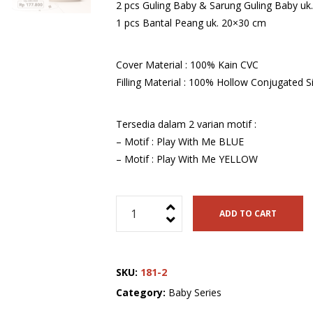
2 pcs Guling Baby & Sarung Guling Baby u
1 pcs Bantal Peang uk. 20×30 cm
Cover Material : 100% Kain CVC
Filling Material : 100% Hollow Conjugated Si
Tersedia dalam 2 varian motif :
– Motif : Play With Me BLUE
– Motif : Play With Me YELLOW
Clarissa
ADD TO CART
Baby
Set
+
SKU:
181-2
Comforter
(Full
Category:
Baby Series
Set)