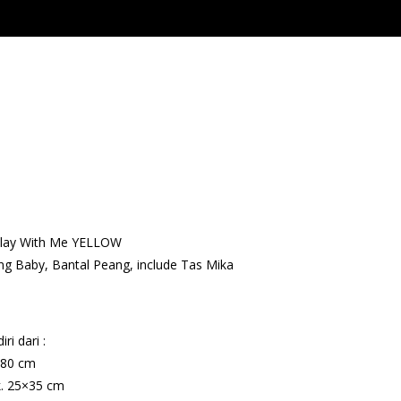
– Play With Me YELLOW
ng Baby, Bantal Peang, include Tas Mika
ri dari :
×80 cm
k. 25×35 cm