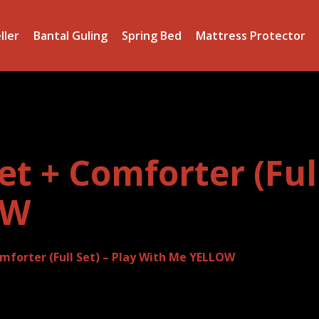
ller
Bantal Guling
Spring Bed
Mattress Protector
et + Comforter (Full
OW
omforter (Full Set) – Play With Me YELLOW