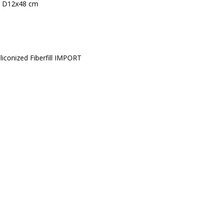
k. D12x48 cm
liconized Fiberfill IMPORT