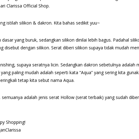
i Clarissa Official Shop.
 istilah silikon & dakron. Kita bahas sedikit yuu~
n dasar yang buruk, sedangkan silikon dinilai lebih bagus. Padahal si
 yang disebut dengan silikon. Serat diberi silikon supaya tidak mudah me
inishing, supaya seratnya licin. Sedangkan dakron sebetulnya adalah 
h yang paling mudah adalah seperti kata “Aqua” yang sering kita guna
seringkali tetap kita sebut nama Aqua.
, semuanya adalah jenis serat Hollow (serat terbaik) yang sudah diberi s
py Shopping!
anClarissa