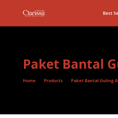
Best Se
Paket Bantal G
Home
Products
Paket Bantal Guling A