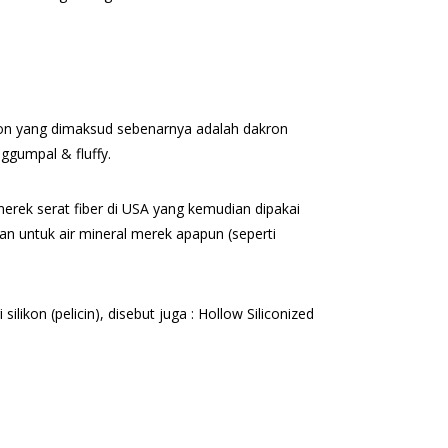
likon yang dimaksud sebenarnya adalah dakron
nggumpal & fluffy.
merek serat fiber di USA yang kemudian dipakai
kan untuk air mineral merek apapun (seperti
ilikon (pelicin), disebut juga : Hollow Siliconized