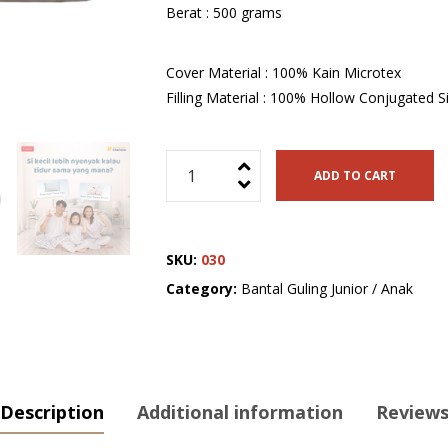
Berat : 500 grams
Cover Material : 100% Kain Microtex
Filling Material : 100% Hollow Conjugated Sil
Paket
ADD TO CART
Bantal
Guling
Anak
SKU:
030
Polos
Restking
Category:
Bantal Guling Junior / Anak
quantity
Description
Additional information
Reviews