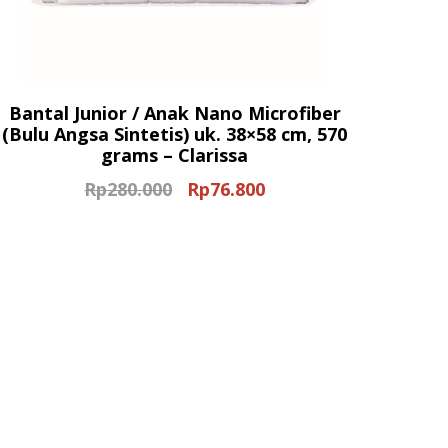
Bantal Junior / Anak Nano Microfiber
(Bulu Angsa Sintetis) uk. 38×58 cm, 570
grams – Clarissa
Rp
280.000
Rp
76.800
Original
Current
price
price
was:
is:
Rp280.000.
Rp76.800.