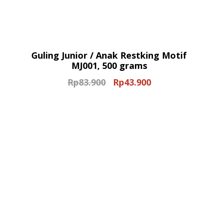
Guling Junior / Anak Restking Motif
MJ001, 500 grams
Rp
83.900
Rp
43.900
Original
Current
price
price
was:
is:
Rp83.900.
Rp43.900.