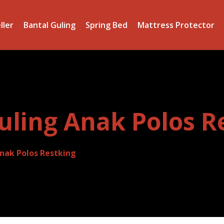
ller
Bantal Guling
Spring Bed
Mattress Protector
uling Anak Polos R
nak Polos Restking