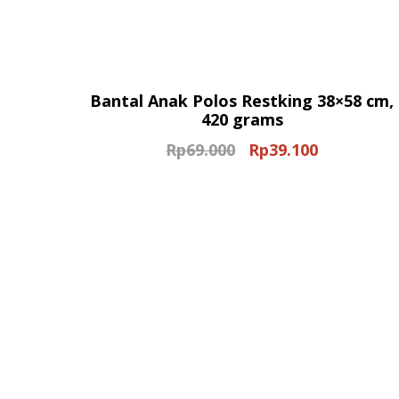
Bantal Anak Polos Restking 38×58 cm,
420 grams
Rp
69.000
Rp
39.100
Original
Current
price
price
was:
is:
Rp69.000.
Rp39.100.