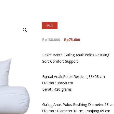
SALE
Original
Current
Rp
138.000
Rp
75.600
price
price
was:
is:
Paket Bantal Guling Anak Polos Restking
Rp138.000.
Rp75.600.
Soft Comfort Support
Bantal Anak Polos Restking 38×58 cm
Ukuran : 38×58 cm
Berat : 420 grams
Guling Anak Polos Restking Diameter 18 c
Ukuran : Diameter 18 cm, Panjang 65 cm