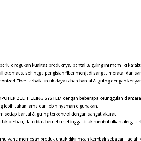
erlu diragukan kualitas produknya, bantal & guling ini memiliki kara
ll otomatis, sehingga pengisian fiber menjadi sangat merata, dan s
conized Fiber terbaik untuk daya tahan bantal & guling dengan keny
PUTERIZED FILLING SYSTEM dengan beberapa keunggulan diantara
ing lebih tahan lama dan lebih nyaman digunakan.
m setiap bantal & guling terkontrol dengan sangat akurat.
, tidak berbau, dan tidak berdebu sehingga tidak menimbulkan alergi t
ukmu yang memesan produk untuk dikirimkan kembali sebagai Hadiah / 