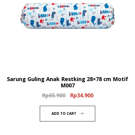
Sarung Guling Anak Restking 28×78 cm Motif
M007
Rp
65.900
Rp
34.900
Original
Current
price
price
was:
is:
ADD TO CART
Rp65.900.
Rp34.900.