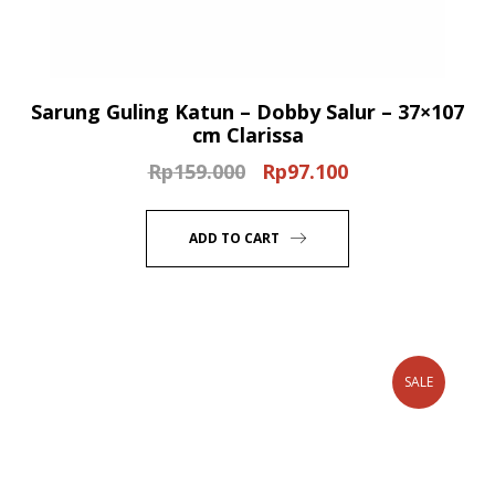
Sarung Guling Katun – Dobby Salur – 37×107
cm Clarissa
Rp
159.000
Rp
97.100
Original
Current
price
price
was:
is:
ADD TO CART
Rp159.000.
Rp97.100.
SALE