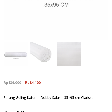
Original
Current
Rp
139.000
Rp
84.100
price
price
was:
is:
Sarung Guling Katun – Dobby Salur – 35×95 cm Clarissa
Rp139.000.
Rp84.100.