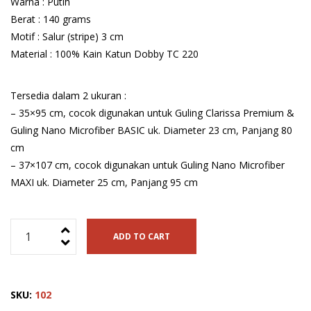
Warna : Putih
Berat : 140 grams
Motif : Salur (stripe) 3 cm
Material : 100% Kain Katun Dobby TC 220
Tersedia dalam 2 ukuran :
– 35×95 cm, cocok digunakan untuk Guling Clarissa Premium &
Guling Nano Microfiber BASIC uk. Diameter 23 cm, Panjang 80
cm
– 37×107 cm, cocok digunakan untuk Guling Nano Microfiber
MAXI uk. Diameter 25 cm, Panjang 95 cm
Sarung
ADD TO CART
Guling
Katun
-
SKU:
102
Dobby