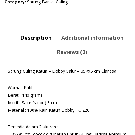
Salur
Category:
Sarung Bantal Guling
-
35x95
cm
Clarissa
Description
Additional information
quantity
Reviews (0)
Sarung Guling Katun – Dobby Salur – 35×95 cm Clarissa
Warna : Putih
Berat : 140 grams
Motif : Salur (stripe) 3 cm
Material : 100% Kain Katun Dobby TC 220
Tersedia dalam 2 ukuran :
– 35×95 cm, cocok digunakan untuk Guling Clarissa Premium