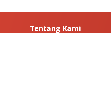
Tentang Kami
Tentang Clarissa
Hubungi Kami
News & Articles
Useful Links