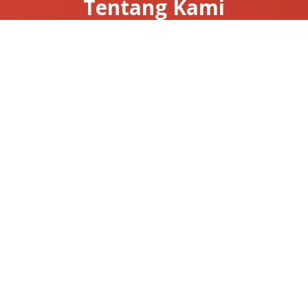
Tentang Kami
Tentang Clarissa
Hubungi Kami
News & Articles
Useful Links
Konfirmasi Pembayaran