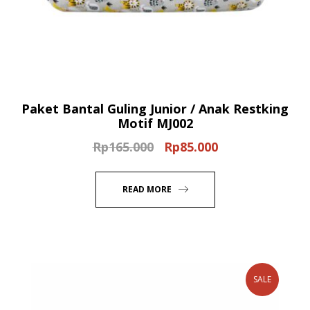
Paket Bantal Guling Junior / Anak Restking
Motif MJ002
Rp
165.000
Rp
85.000
Original
Current
price
price
was:
is:
READ MORE
Rp165.000.
Rp85.000.
SALE