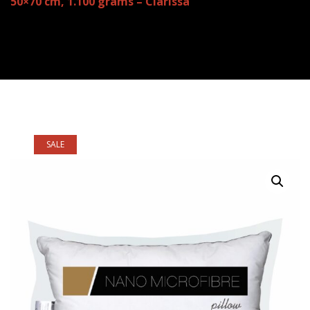
50×70 cm, 1.100 grams – Clarissa
SALE