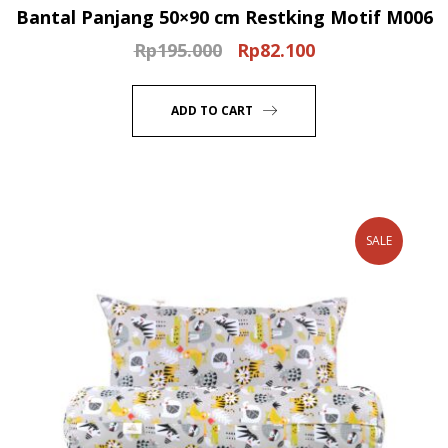
Bantal Panjang 50×90 cm Restking Motif M006
Rp
195.000
Rp
82.100
Original
Current
price
price
was:
is:
ADD TO CART
Rp195.000.
Rp82.100.
SALE