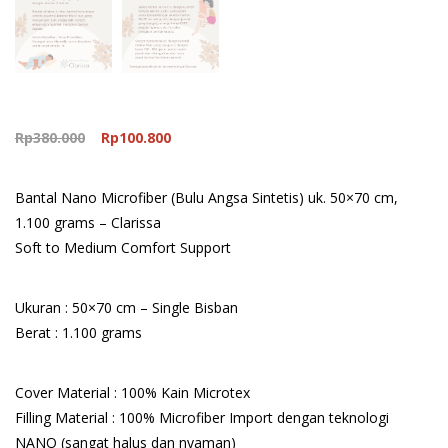
Original
Current
Rp
380.000
Rp
100.800
price
price
was:
is:
Bantal Nano Microfiber (Bulu Angsa Sintetis) uk. 50×70 cm,
Rp380.000.
Rp100.800.
1.100 grams – Clarissa
Soft to Medium Comfort Support
Ukuran : 50×70 cm – Single Bisban
Berat : 1.100 grams
Cover Material : 100% Kain Microtex
Filling Material : 100% Microfiber Import dengan teknologi
NANO (sangat halus dan nyaman)