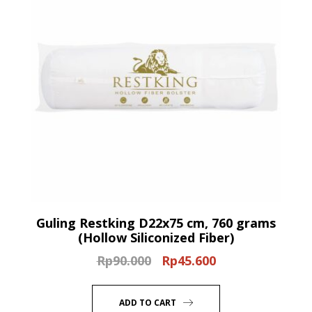
Guling Restking D22x75 cm, 760 grams
(Hollow Siliconized Fiber)
Rp
90.000
Rp
45.600
Original
Current
price
price
was:
is:
ADD TO CART