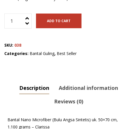
Bantal
ADD TO CART
Nano
Microfiber
(Bulu
SKU:
038
Angsa
Sintetis)
Categories:
Bantal Guling
,
Best Seller
uk.
50x70
cm,
1.100
Description
Additional information
grams
-
Reviews (0)
Clarissa
quantity
Bantal Nano Microfiber (Bulu Angsa Sintetis) uk. 50×70 cm,
1.100 grams – Clarissa