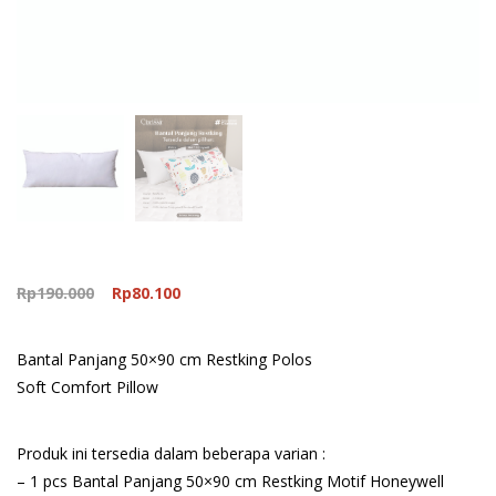
Original
Current
Rp
190.000
Rp
80.100
price
price
was:
is:
Bantal Panjang 50×90 cm Restking Polos
Rp190.000.
Rp80.100.
Soft Comfort Pillow
Produk ini tersedia dalam beberapa varian :
– 1 pcs Bantal Panjang 50×90 cm Restking Motif Honeywell