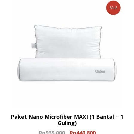
SALE
Paket Nano Microfiber MAXI (1 Bantal + 1
Guling)
Rp
935.000
Rp
440.800
Original
Current