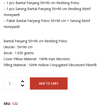
– 1 pcs Bantal Panjang 50×90 cm Restking Polos
– 1 pcs Sarung Bantal Panjang 50×90 cm Restking Motif
Honeywell
– Paket Bantal Panjang Polos 50×90 cm + Sarung Motif
Honeywell
Bantal Panjang 50×90 cm Restking Polos
Ukuran : 50×90 cm
Berat : 1.050 grams
Cover Pillow Material : 100% Kain Microtex
Filling Material : 100% Hollow Conjugated Siliconized Fiberfill
Bantal
ADD TO CART
Panjang
50x90
cm
SKU:
122
Restking