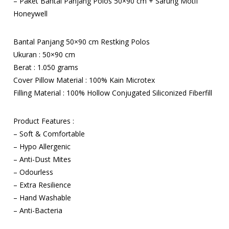
– Paket Bantal Panjang Polos 50×90 cm + Sarung Motif
Honeywell
Bantal Panjang 50×90 cm Restking Polos
Ukuran : 50×90 cm
Berat : 1.050 grams
Cover Pillow Material : 100% Kain Microtex
Filling Material : 100% Hollow Conjugated Siliconized Fiberfill
Product Features :
– Soft & Comfortable
– Hypo Allergenic
– Anti-Dust Mites
– Odourless
– Extra Resilience
– Hand Washable
– Anti-Bacteria