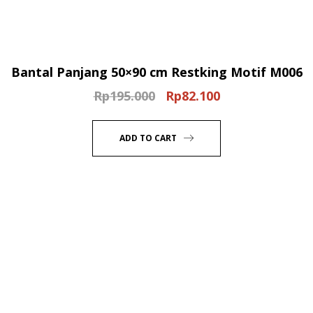
Bantal Panjang 50×90 cm Restking Motif M006
Rp
195.000
Rp
82.100
Original
Current
price
price
was:
is:
ADD TO CART
Rp195.000.
Rp82.100.