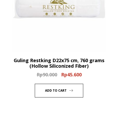
Guling Restking D22x75 cm, 760 grams
(Hollow Siliconized Fiber)
Rp
90.000
Rp
45.600
Original
Current
price
price
was:
is:
ADD TO CART
Rp90.000.
Rp45.600.