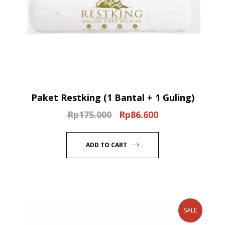
Paket Restking (1 Bantal + 1 Guling)
Rp
175.000
Rp
86.600
Original
Current
price
price
was:
is:
ADD TO CART
Rp175.000.
Rp86.600.
SALE