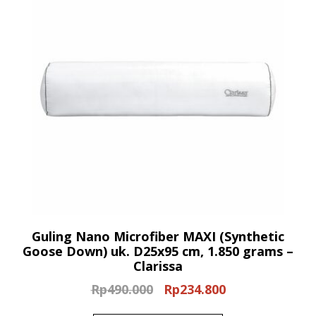
Guling Nano Microfiber MAXI (Synthetic
Goose Down) uk. D25x95 cm, 1.850 grams –
Clarissa
Rp
490.000
Rp
234.800
Original
Current
price
price