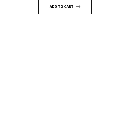
was:
is:
ADD TO CART
Rp490.000.
Rp234.800.