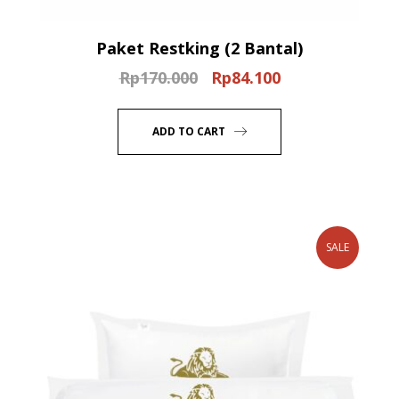
Paket Restking (2 Bantal)
Rp
170.000
Rp
84.100
Original
Current
price
price
was:
is:
ADD TO CART
Rp170.000.
Rp84.100.
SALE