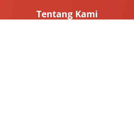
Tentang Kami
Tentang Clarissa
Hubungi Kami
News & Articles
Useful Links
Konfirmasi Pembayaran