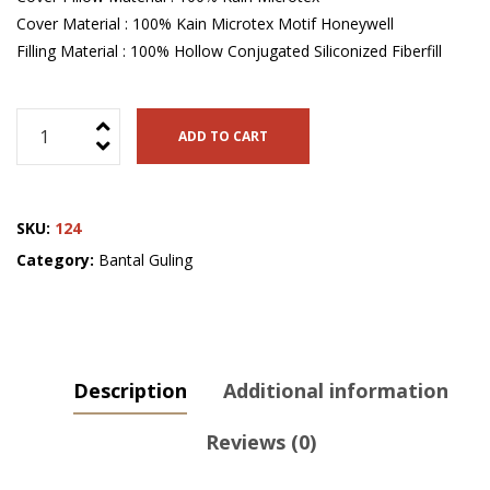
Cover Material : 100% Kain Microtex Motif Honeywell
Filling Material : 100% Hollow Conjugated Siliconized Fiberfill
Bantal
ADD TO CART
Panjang
Polos
50x90
SKU:
124
cm
+
Category:
Bantal Guling
Sarung
Motif
M006
quantity
Description
Additional information
Reviews (0)