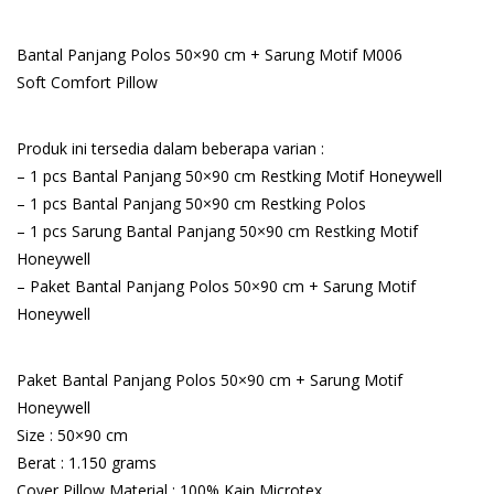
price
price
was:
is:
Bantal Panjang Polos 50×90 cm + Sarung Motif M006
Rp275.000.
Rp116.100.
Soft Comfort Pillow
Produk ini tersedia dalam beberapa varian :
– 1 pcs Bantal Panjang 50×90 cm Restking Motif Honeywell
– 1 pcs Bantal Panjang 50×90 cm Restking Polos
– 1 pcs Sarung Bantal Panjang 50×90 cm Restking Motif
Honeywell
– Paket Bantal Panjang Polos 50×90 cm + Sarung Motif
Honeywell
Paket Bantal Panjang Polos 50×90 cm + Sarung Motif
Honeywell
Size : 50×90 cm
Berat : 1.150 grams
Cover Pillow Material : 100% Kain Microtex