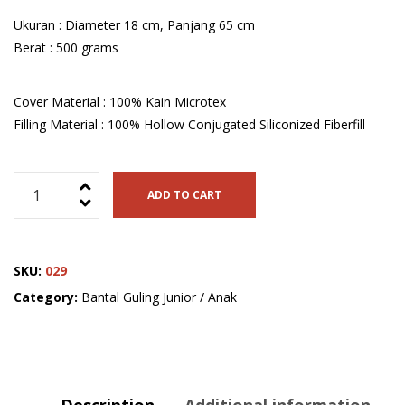
Ukuran : Diameter 18 cm, Panjang 65 cm
Berat : 500 grams
Cover Material : 100% Kain Microtex
Filling Material : 100% Hollow Conjugated Siliconized Fiberfill
Guling
ADD TO CART
Anak
Polos
Restking
SKU:
029
D18x65
cm,
Category:
Bantal Guling Junior / Anak
500
grams
quantity
Description
Additional information