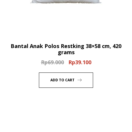
Bantal Anak Polos Restking 38×58 cm, 420
grams
Rp
69.000
Rp
39.100
Original
Current
price
price
was:
is:
ADD TO CART
Rp69.000.
Rp39.100.