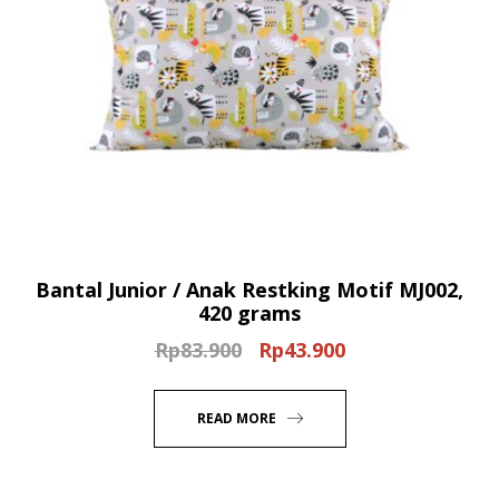
Bantal Junior / Anak Restking Motif MJ002,
420 grams
Rp
83.900
Rp
43.900
Original
Current
price
price
was:
is:
READ MORE
Rp83.900.
Rp43.900.