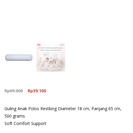
Original
Current
Rp
69.000
Rp
39.100
price
price
was:
is:
Guling Anak Polos Restking Diameter 18 cm, Panjang 65 cm,
Rp69.000.
Rp39.100.
500 grams
Soft Comfort Support