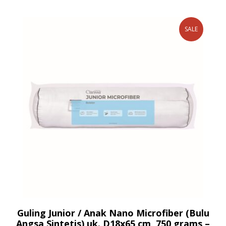
SALE
Guling Junior / Anak Nano Microfiber (Bulu
Angsa Sintetis) uk. D18x65 cm, 750 grams –