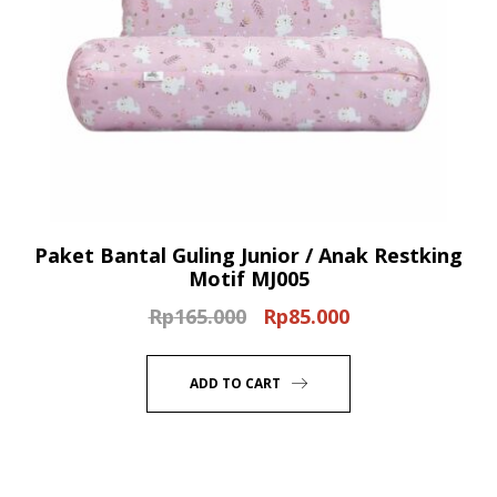
Paket Bantal Guling Junior / Anak Restking
Motif MJ005
Rp
165.000
Rp
85.000
Original
Current
price
price
was:
is:
ADD TO CART
Rp165.000.
Rp85.000.