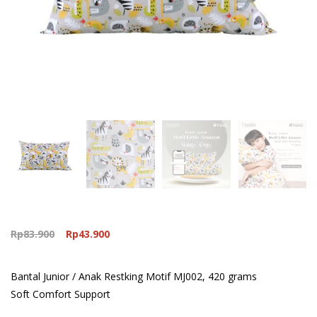
Original
Current
Rp
83.900
Rp
43.900
price
price
was:
is:
Bantal Junior / Anak Restking Motif MJ002, 420 grams
Rp83.900.
Rp43.900.
Soft Comfort Support