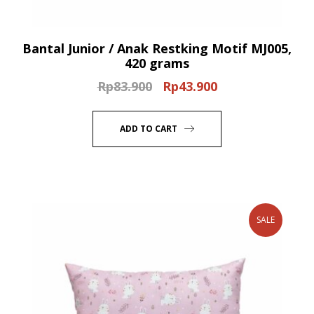
Bantal Junior / Anak Restking Motif MJ005,
420 grams
Rp
83.900
Rp
43.900
Original
Current
price
price
was:
is:
ADD TO CART
Rp83.900.
Rp43.900.
SALE