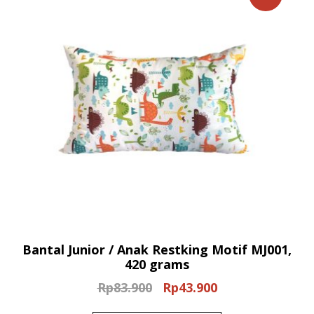
Bantal Junior / Anak Restking Motif MJ001,
420 grams
Rp
83.900
Rp
43.900
Original
Current
price
price