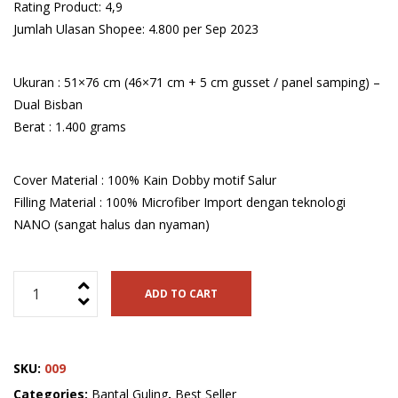
Rating Product: 4,9
Jumlah Ulasan Shopee: 4.800 per Sep 2023
Ukuran : 51×76 cm (46×71 cm + 5 cm gusset / panel samping) –
Dual Bisban
Berat : 1.400 grams
Cover Material : 100% Kain Dobby motif Salur
Filling Material : 100% Microfiber Import dengan teknologi
NANO (sangat halus dan nyaman)
Bantal
ADD TO CART
Nano
Microfiber
MAXI
SKU:
009
(Synthetic
Goose
Categories:
Bantal Guling
,
Best Seller