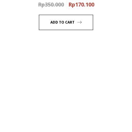
Rp
350.000
Rp
170.100
Original
Current
price
price
was:
is:
ADD TO CART
Rp350.000.
Rp170.100.