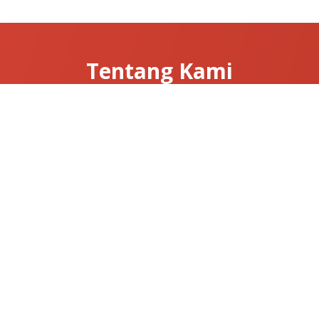
Tentang Kami
Tentang Clarissa
Hubungi Kami
News & Articles
Useful Links