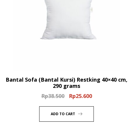
Bantal Sofa (Bantal Kursi) Restking 40×40 cm,
290 grams
Rp
38.500
Rp
25.600
Original
Current
price
price
was:
is:
ADD TO CART
Rp38.500.
Rp25.600.