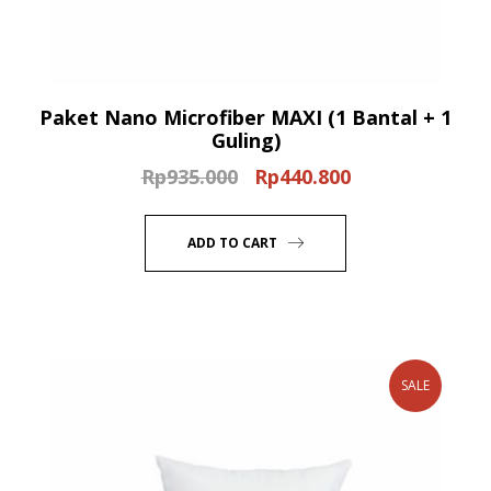
Paket Nano Microfiber MAXI (1 Bantal + 1
Guling)
Rp
935.000
Rp
440.800
Original
Current
price
price
was:
is:
ADD TO CART
Rp935.000.
Rp440.800.
SALE