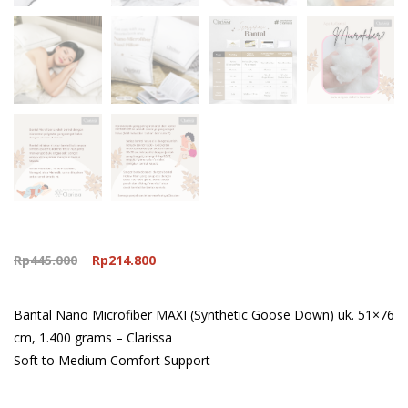
Original
Current
Rp
445.000
Rp
214.800
price
price
was:
is:
Bantal Nano Microfiber MAXI (Synthetic Goose Down) uk. 51×76
Rp445.000.
Rp214.800.
cm, 1.400 grams – Clarissa
Soft to Medium Comfort Support