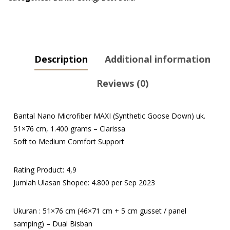
Down)
uk.
51x76
cm,
Description
Additional information
1.400
grams
Reviews (0)
-
Clarissa
quantity
Bantal Nano Microfiber MAXI (Synthetic Goose Down) uk.
51×76 cm, 1.400 grams – Clarissa
Soft to Medium Comfort Support
Rating Product: 4,9
Jumlah Ulasan Shopee: 4.800 per Sep 2023
Ukuran : 51×76 cm (46×71 cm + 5 cm gusset / panel
samping) – Dual Bisban